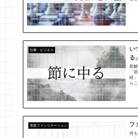
い
仕事・ビジネス
る
新
「
経
らこ
フ
実践ファシリテーション
何