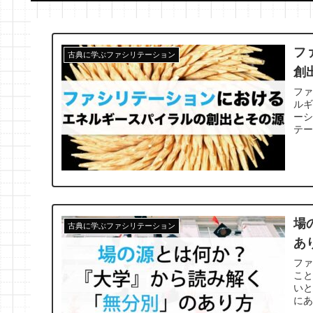
フ
古典に学ぶファシリテーション
創
フ
ル
ーシ
テ
出
場
古典に学ぶファシリテーション
あ
フ
こ
い
に