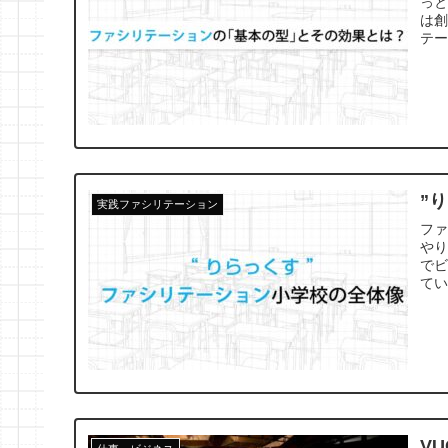
っ
は
テ
”
実践ファシリテーション
ファ
や
で
て
V