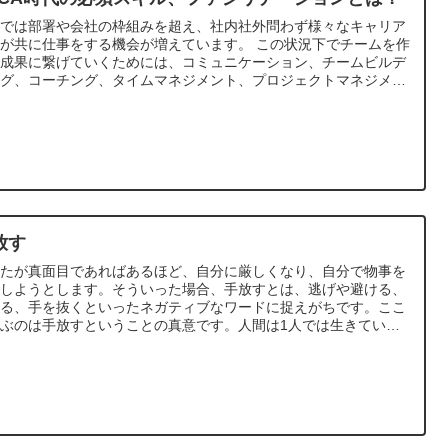
代では部署や会社の枠組みを超え、社内社外問わず様々なキャリア
が共に仕事をする機会が増えています。 この状況下でチームを作
、成果に繋げていくためには、コミュニケーション、チームビルデ
ング、コーチング、タイムマネジメント、プロジェクトマネジメン
、ピラミッドストラクチャーなど総合的なビジネススキルが求めら
ます。
放す
なたが真面目であればあるほど、自分に厳しくなり、自分で物事を
決しようとします。そういった場合、手放すとは、逃げや避ける、
める、手を抜くといったネガティブなワードに捉えがちです。ここ
ぶのは手放すということの真意です。人間は1人では生きていけ
せん。手放すとは何か。考えてみましょう。