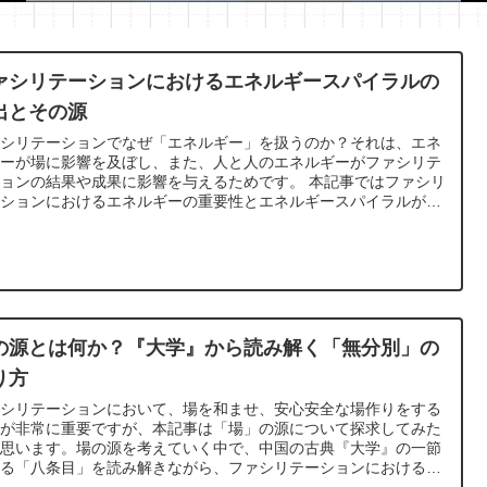
ス
ション
ショントップ
ァシリテーションにおけるエネルギースパイラルの
出とその源
ァシリテーションでなぜ「エネルギー」を扱うのか？それは、エネ
ギーが場に影響を及ぼし、また、人と人のエネルギーがファシリテ
ョンの結果や成果に影響を与えるためです。 本記事ではファシリ
ーションにおけるエネルギーの重要性とエネルギースパイラルが創
された状態についてご紹介します。
の源とは何か？『大学』から読み解く「無分別」の
り方
ァシリテーションにおいて、場を和ませ、安心安全な場作りをする
とが非常に重要ですが、本記事は「場」の源について探求してみた
と思います。場の源を考えていく中で、中国の古典『大学』の一節
ある「八条目」を読み解きながら、ファシリテーションにおける場