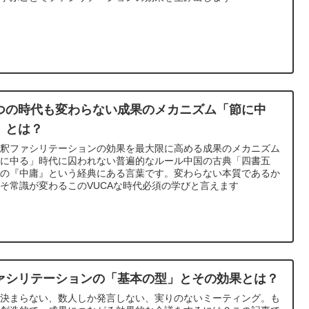
つの時代も変わらない成果のメカニズム「節に中
」とは？
解釈ファシリテーションの効果を最大限に高める成果のメカニズム
節に中る」時代に囚われない普遍的なルール中国の古典「四書五
」の『中庸』という経典にある言葉です。変わらない本質であるか
そ常識が変わるこのVUCAな時代必須の学びと言えます
ァシリテーションの「基本の型」とその効果とは？
も決まらない、数人しか発言しない、実りのないミーティング。も