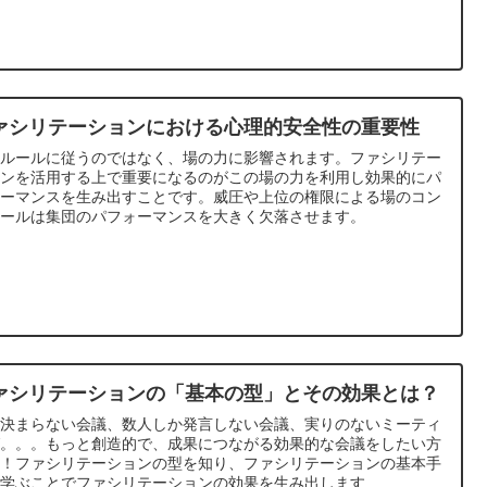
くりの源である「無分別」について深めていきます。
ァシリテーションにおける心理的安全性の重要性
はルールに従うのではなく、場の力に影響されます。ファシリテー
ョンを活用する上で重要になるのがこの場の力を利用し効果的にパ
ォーマンスを生み出すことです。威圧や上位の権限による場のコン
ロールは集団のパフォーマンスを大きく欠落させます。
ァシリテーションの「基本の型」とその効果とは？
も決まらない会議、数人しか発言しない会議、実りのないミーティ
グ。。。もっと創造的で、成果につながる効果的な会議をしたい方
見！ファシリテーションの型を知り、ファシリテーションの基本手
を学ぶことでファシリテーションの効果を生み出します