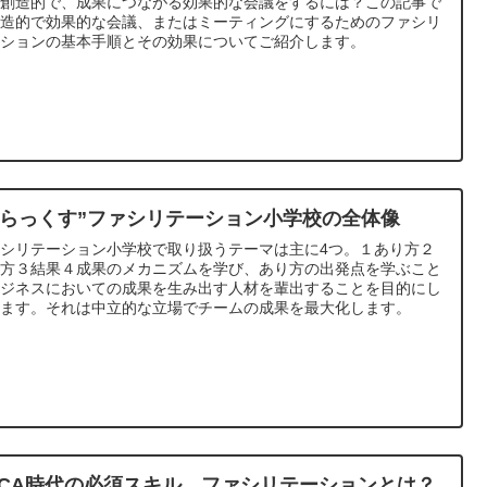
と創造的で、成果につながる効果的な会議をするには？この記事で
創造的で効果的な会議、またはミーティングにするためのファシリ
ーションの基本手順とその効果についてご紹介します。
りらっくす”ファシリテーション小学校の全体像
シリテーション小学校で取り扱うテーマは主に4つ。１あり方２
り方３結果４成果のメカニズムを学び、あり方の出発点を学ぶこと
ビジネスにおいての成果を生み出す人材を輩出することを目的にし
います。それは中立的な立場でチームの成果を最大化します。
UCA時代の必須スキル、ファシリテーションとは？