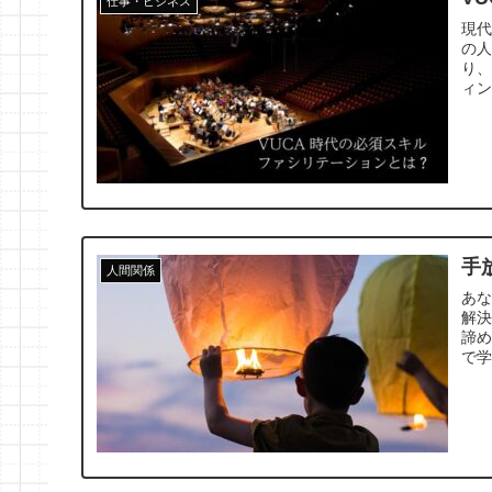
仕事・ビジネス
現
の人
り
ィ
ト
れ
手
人間関係
あ
解
諦
で学
ま