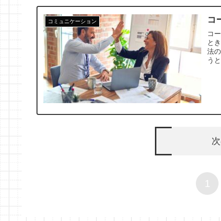
コ
コミュニケーション
コ
と
法の
う
次
1