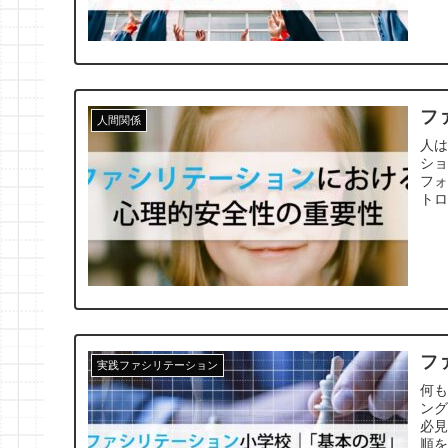
づ
フ
人間関係
人
シ
フ
ト
フ
実践ファシリテーション
何
ン
必
順