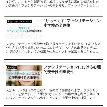
ィング。。。もっと創造的で、成果につながる効果的な会議をした
い方必見！ファシリテーションの型を知り、ファシリテーションの
基本手順を学ぶことでファシリテーションの効果を生み出します
”りらっくす”ファシリテーション
実践ファシリテーション
小学校の全体像
ファシリテーション小学校で取り扱うテーマは主に4つ。１あり方２
やり方３結果４成果のメカニズムを学び、あり方の出発点を学ぶこ
とでビジネスにおいての成果を生み出す人材を輩出することを目的
にしています。それは中立的な立場でチームの成果を最大化しま
す。
ファシリテーションにおける心理
人間関係
的安全性の重要性
人はルールに従うのではなく、場の力に影響されます。ファシリテ
ーションを活用する上で重要になるのがこの場の力を利用し効果的
にパフォーマンスを生み出すことです。威圧や上位の権限による場
のコントロールは集団のパフォーマンスを大きく欠落させます。