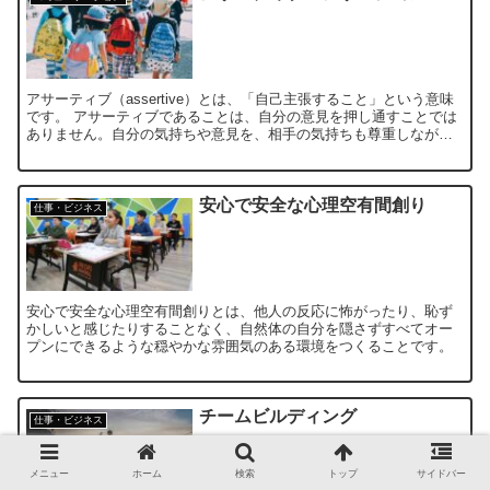
アサーティブ（assertive）とは、「自己主張すること」という意味
です。 アサーティブであることは、自分の意見を押し通すことでは
ありません。自分の気持ちや意見を、相手の気持ちも尊重しなが
ら、誠実に、率直に、そして対等に表現することを意味します。
安心で安全な心理空有間創り
仕事・ビジネス
安心で安全な心理空有間創りとは、他人の反応に怖がったり、恥ず
かしいと感じたりすることなく、自然体の自分を隠さずすべてオー
プンにできるような穏やかな雰囲気のある環境をつくることです。
チームビルディング
仕事・ビジネス
メニュー
ホーム
検索
トップ
サイドバー