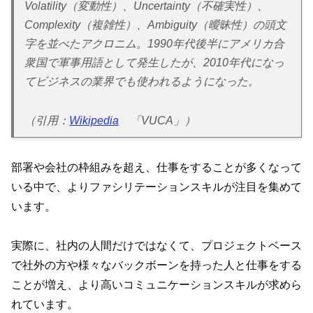
Volatility（変動性）、Uncertainty（不確実性）、
Complexity（複雑性）、Ambiguity（曖昧性）の頭文
字を並べたアクロニム。1990年代後半にアメリカ合
衆国で軍事用語として発生したが、2010年代になっ
てビジネスの業界でも使われるようになった。
（引用：
Wikipedia
「VUCA」）
部署や会社の枠組みを超え、仕事をすることが多くなって
いる中で、よりファシリテーションスキルが注目を集めて
います。
実際に、社内の人間だけではなくて、プロジェクトベース
で社外の方や様々なバックボーンを持った人と仕事をする
ことが増え、より高いコミュニケーションスキルが求めら
れています。